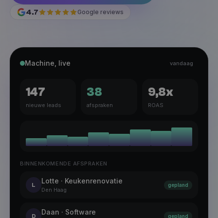
4.7
Google reviews
Machine, live
vandaag
147
38
9,8x
nieuwe leads
afspraken
ROAS
BINNENKOMENDE AFSPRAKEN
Lotte · Keukenrenovatie
L
gepland
Den Haag
Daan · Software
D
gepland