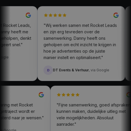
Strikt noodzakelijk
Prestatie
Targeting
Functioneel
Rocket Leads,
"Wij werken samen met Rocket Leads
"To
Strikt noodzakelijke cookies maken de
ny heeft me
en zijn erg tevreden over de
met
kernfunctionaliteiten van de website mogelijk, zoals
olpen, denkt
gebruikersaanmelding en accountbeheer. De
samenwerking. Danny heeft ons
de 
website kan niet goed worden gebruikt zonder de
t snel."
geholpen om echt inzicht te krijgen in
geh
strikt noodzakelijke cookies.
hoe je advertenties op de juiste
lea
Aanbieder /
e
manier instelt en optimaliseert."
pla
Naam
Vervaldatum
Omschrijving
Domein
__cf_bm
29 minuten
Deze cookie
Cloudflare Inc.
DT Events & Verhuur
, via Google
D
N
51 seconden
wordt gebruikt
.calendly.com
om onderscheid
te maken tussen
mensen en bots.
Dit is gunstig
voor de website,
om geldige
rapporten te
ervaring met Rocket
"Fijne samenwerking, goed afspr
kunnen maken
over het gebruik
t begintraject wordt er
kunnen maken, duidelijke uitleg m
van hun
eluisterd naar je wensen."
vele mogelijkheden. Absoluut
website.
aanrader."
FPGSID
29 minuten
Deze cookie
Google
as
, via Google
59 seconden
wordt gebruikt