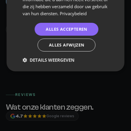
Het enige dat telt.
die zij hebben verzameld door uw gebruik
van hun diensten.
Privacybeleid
ALLES ACCEPTEREN
Bekijk de volledige machine
ALLES AFWIJZEN
DETAILS WEERGEVEN
Strikt
Prestatie
Targeting
noodzakelijk
REVIEWS
Functioneel
Wat onze klanten zeggen.
4.7
Google reviews