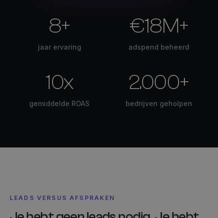
8+
€18M+
jaar ervaring
adspend beheerd
10x
2.000+
gemiddelde ROAS
bedrijven geholpen
LEADS VERSUS AFSPRAKEN
Je hebt geen leads nodig. Je hebt