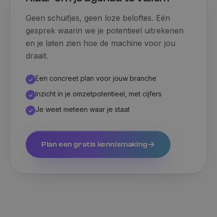
de sessiest
behouden
_cfuvid
.calendly.com
Sessie
Deze cookie wo
Geen schuifjes, geen loze beloftes. Eén
gebruikt voor h
_gtmeec
.rocketleads.com
3 maanden
Dit cookie
bijhouden van
om de inte
gesprek waarin we je potentieel uitrekenen
gebruikers
gebruikers
gedurende sess
en je laten zien hoe de machine voor jou
marketingi
om de
de website
gebruikerservar
draait.
vergemakke
te optimalisere
verzamelt 
door de
gebruikers
consistentie va
betrokkenh
Een concreet plan voor jouw branche
de sessies te
mailmarket
behouden en
strategieën
Inzicht in je omzetpotentieel, met cijfers
persoonlijke
gebruikers
diensten te
verbeteren
verlenen.
Je weet meteen waar je staat
FPLC
.rocketleads.com
20 uur
Deze cookie wo
gebruikt om de
prestaties en
functionaliteit
Plan een gratis kennismaking
voorkeuren van
de website-
gebruikers op t
slaan en te vol
om hun
surfervaring te
verbeteren. Het
kan ook worde
betrokken bij h
verzamelen van
analytics gegev