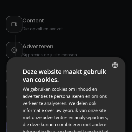
Content
Die opvalt en aanzet.
Adverteren
Bij precies de juiste mensen.
Deze website maakt gebruik
Opvolgen
van cookies.
Automatisch, binnen seconden.
DUTCH
We gebruiken cookies om inhoud en
ENGLISH
advertenties te personaliseren en om ons
Afspraken
GERMAN
verkeer te analyseren. We delen ook
Gekwalificeerd in je agenda.
informatie over uw gebruik van onze site
FRENCH
met onze advertentie- en analysepartners,
POLISH
die deze kunnen combineren met andere
Omzet
SPANISH
informatie die u aan hen heeft verstrekt of